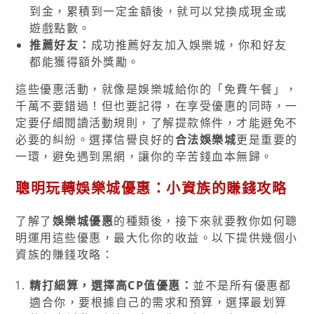
到金，累積到一定金額後，就可以兌換成現金或
遊戲點數。
推薦好友：
成功推薦好友加入娛樂城，你和好友
都能獲得額外獎勵。
這些優惠活動，就像是娛樂城給你的「免費午餐」，
千萬不要錯過！但也要記得，在享受優惠的同時，一
定要仔細閱讀活動規則，了解提款條件，才能避免不
必要的糾紛。選擇信譽良好的
合法娛樂城
更是重要的
一環，避免遇到黑網，讓你的辛苦錢血本無歸。
聰明玩轉娛樂城優惠：小資族的賺錢攻略
了解了
娛樂城優惠
的種類後，接下來就要教你如何聰
明運用這些優惠，最大化你的收益。以下提供幾個小
資族的賺錢攻略：
精打細算，選擇高CP值優惠：
並不是所有優惠都
適合你，要根據自己的需求和預算，選擇最划算