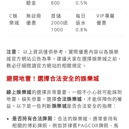
驗金
800
0.5%
C娛
無註冊
首儲
每日
VIP專屬
樂城
優惠
2000送
返水
優惠
1000
0.8%
注意：
以上資訊僅供參考，實際優惠內容以各娛樂
城官方網站公告為準。建議大家在選擇娛樂城之前，
務必仔細閱讀官方網站的相關規定。
避開地雷！選擇合法安全的娛樂城
線上娛樂城
的選擇非常重要，一個不小心就可能踩到
地雷，損失慘重。選擇
合法娛樂城
，才能保障你的權
益。以下是一些判斷
娛樂城
是否合法安全的指標：
是否持有合法牌照：
合法的娛樂城，通常會持有
相關的博彩牌照，例如菲律賓PAGCOR牌照、馬