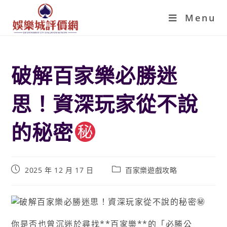
Menu
破解百家樂必勝迷
思！資深玩家從不說
的秘密
2025 年 12 月 17 日
百家樂遊戲攻略
你是否也曾沉迷於尋找**百家樂**的「必勝公