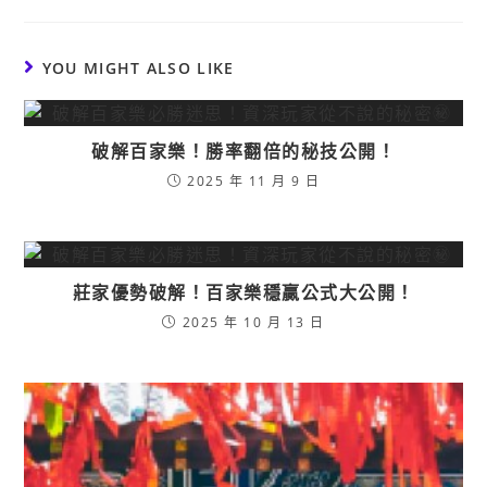
YOU MIGHT ALSO LIKE
破解百家樂！勝率翻倍的秘技公開！
2025 年 11 月 9 日
莊家優勢破解！百家樂穩贏公式大公開！
2025 年 10 月 13 日