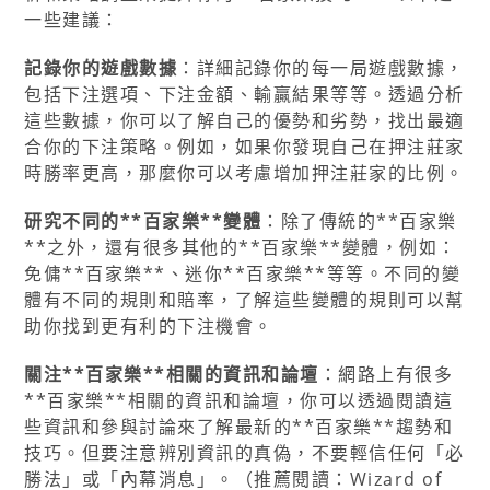
一些建議：
記錄你的遊戲數據
：詳細記錄你的每一局遊戲數據，
包括下注選項、下注金額、輸贏結果等等。透過分析
這些數據，你可以了解自己的優勢和劣勢，找出最適
合你的下注策略。例如，如果你發現自己在押注莊家
時勝率更高，那麼你可以考慮增加押注莊家的比例。
研究不同的**百家樂**變體
：除了傳統的**百家樂
**之外，還有很多其他的**百家樂**變體，例如：
免傭**百家樂**、迷你**百家樂**等等。不同的變
體有不同的規則和賠率，了解這些變體的規則可以幫
助你找到更有利的下注機會。
關注**百家樂**相關的資訊和論壇
：網路上有很多
**百家樂**相關的資訊和論壇，你可以透過閱讀這
些資訊和參與討論來了解最新的**百家樂**趨勢和
技巧。但要注意辨別資訊的真偽，不要輕信任何「必
勝法」或「內幕消息」。（推薦閱讀：Wizard of