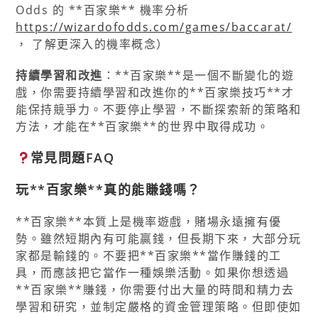
Odds 的 **百家樂** 機率分析
https://wizardofodds.com/games/baccarat/
， 了解更深入的機率概念）
持續學習和改進
：**百家樂**是一個不斷變化的遊
戲，你需要持續學習和改進你的**百家樂技巧**才
能保持競爭力。不要停止學習，不斷探索新的策略和
方法，才能在**百家樂**的世界中取得成功。
常見問題FAQ
玩**百家樂**真的能賺錢嗎？
**百家樂**本質上是機率遊戲，賭場永遠擁有優
勢。雖然短期內有可能贏錢，但長期下來，大部分玩
家都是輸錢的。不要把**百家樂**當作賺錢的工
具，而應該把它當作一種娛樂活動。如果你想透過
**百家樂**賺錢，你需要付出大量的時間和精力去
學習和研究，並制定嚴格的資金管理策略。但即使如