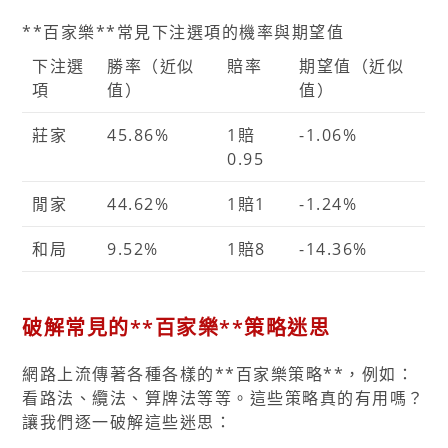
**百家樂**常見下注選項的機率與期望值
下注選
勝率（近似
賠率
期望值（近似
項
值）
值）
莊家
45.86%
1賠
-1.06%
0.95
閒家
44.62%
1賠1
-1.24%
和局
9.52%
1賠8
-14.36%
破解常見的**百家樂**策略迷思
網路上流傳著各種各樣的**百家樂策略**，例如：
看路法、纜法、算牌法等等。這些策略真的有用嗎？
讓我們逐一破解這些迷思：