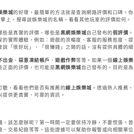
娛樂城
的好壞，最簡單的方法就是查詢網路評價和口碑。你
尋引擎上，搜尋該娛樂城的名稱，看看其他玩家的評價如何。
哪些是真實的評價，哪些是
黑網娛樂城
自己發布的
假評價
。
家的實際體驗，例如：遊戲的流暢度、客服的服務態度、提
會說「很好玩」、「很賺錢」之類的話，沒有提供具體的細
不出金
、
惡意凍結帳戶
、
遊戲作弊
等等。如果一個
線上娛樂
些正面的評價，也可能是
黑網娛樂城
自己發布的，目的是為
打聽，看看他們是否有推薦的
線上娛樂城
。透過熟人推薦，
以提供更真實、可靠的資訊。
錢，該怎麼辦呢？第一時間一定要保持冷靜，不要慌張。首
錄、交易紀錄等等，這些證據可以幫助你報警或向相關單位