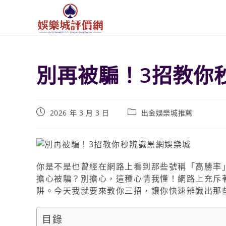
別再被騙！3招教你
2026 年 3 月 3 日
出金娛樂城推薦
你是不是也曾經在網路上看到那些號稱「高勝率
擔心被騙？別擔心，這種心情我懂！網路上充斥
阱。今天我就要來教你三招，讓你快速辨識出那
目錄