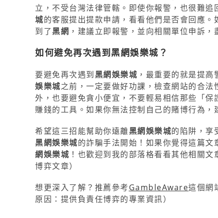
立，不受台灣法律管轄。即使你報警，也很難追
城
的客服提出提款申請，看看他們是否會回應。
到了
黑網
，建議立即報警，並向相關單位申訴，
如何避免再次遇到黑網娛樂城？
要避免再次遇到
黑網娛樂城
，最重要的就是提高
娛樂城
之前，一定要做好功課，檢查網站的合法
外，也要避免貪小便宜，不要輕易相信那些「保
賺錢的工具。如果你無法控制自己的賭博行為，
希望這三招能幫助你遠離
黑網娛樂城
的陷阱，享
黑網娛樂城
的詐騙手法開始！如果你覺得這篇文
網娛樂城
！也歡迎到我的部落格看看其他相關文
博弈文章）
想更深入了解？推薦參考
GambleAware
這個網
原因：提供負責任博弈的專業資訊）