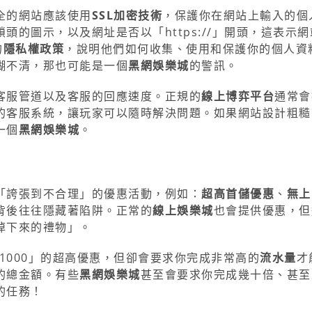
全的網站應該使用
SSL加密技術
，保護你在網站上輸入的個
的圖示，以及網址是否以「https://」開頭，這表示網
的
隱私權政策
，說明他們如何收集、使用和保護你的個人資
糊不清，那也可能是一個
黑網娛樂城
的警訊。
客服管道以及客服的回應速度。正規的
線上博弈平台
通常會
的客服系統，讓玩家可以隨時解決問題。如果網站設計粗糙
一個
黑網娛樂城
。
「誇張到不合理」的優惠活動，例如：
超高首儲優惠
、
無上
背後往往隱藏著陷阱。正常的
線上娛樂城
也會提供優惠，但
掉下來的禮物」。
送1000」的超高優惠，但卻會要求你完成非常高的
流水量
才
的總金額。有些
黑網娛樂城
甚至會要求你完成幾十倍、甚至
的任務！