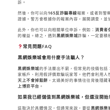
訴。
然後，你可以向
165反詐騙專線
報案，或者到警
證據。警方會根據你的報案內容，展開調查，並
此外，你也可以向相關單位申訴，例如：
消費者
的權益。總之，遇到
黑網娛樂城
詐騙，一定要積
常見問題FAQ
黑網娛樂城會用什麼手法騙人？
黑網娛樂城
的手法層出不窮，但常見的伎倆包括
家帳戶、利用假評價欺騙玩家等。他們會利用人
天上不會掉餡餅
，太過美好的事情往往背後隱藏
上博弈平台
。
如果我已經儲值到黑網娛樂城，但還沒開始
這取決於具體情況，但通常來說，要從
黑網娛樂