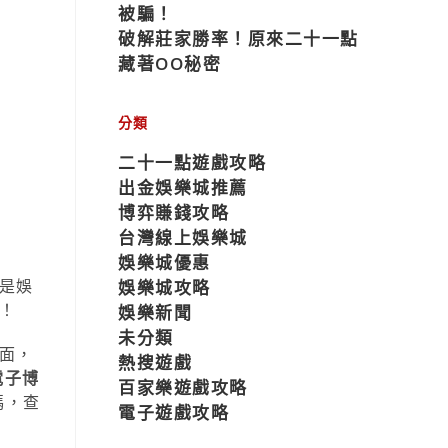
被騙！
破解莊家勝率！原來二十一點
藏著OO秘密
分類
二十一點遊戲攻略
出金娛樂城推薦
博弈賺錢攻略
台灣線上娛樂城
娛樂城優惠
是娛
娛樂城攻略
！
娛樂新聞
未分類
面，
熱搜遊戲
電子博
百家樂遊戲攻略
碼，查
電子遊戲攻略