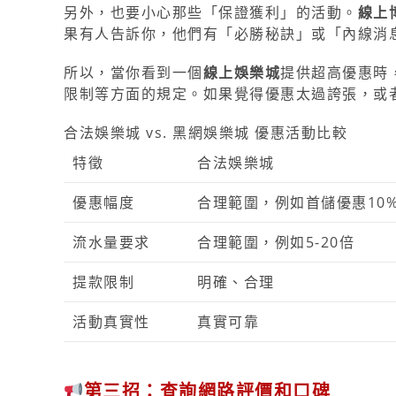
另外，也要小心那些「保證獲利」的活動。
線上
果有人告訴你，他們有「必勝秘訣」或「內線消
所以，當你看到一個
線上娛樂城
提供超高優惠時
限制等方面的規定。如果覺得優惠太過誇張，或
合法娛樂城 vs. 黑網娛樂城 優惠活動比較
特徵
合法娛樂城
優惠幅度
合理範圍，例如首儲優惠10%-
流水量要求
合理範圍，例如5-20倍
提款限制
明確、合理
活動真實性
真實可靠
第三招：查詢網路評價和口碑