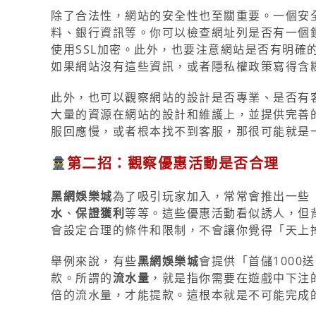
除了合法性，網站的安全性也至關重要。一個安
料、銀行資訊等。你可以檢查網址列是否有一個鎖頭
使用SSL加密。此外，也要注意網站是否有明確
如果網站沒有這些資訊，或者隱私權政策寫得含
此外，也可以觀察網站的設計是否專業、是否有
大量的資源在網站的設計和維護上，並提供完善
服回應慢，或者根本找不到客服，那很可能就是
第二招：觀察優惠活動是否合理
黑網娛樂城
為了吸引玩家加入，常常會推出一些
水
、
保證獲利
等等。這些優惠活動看似誘人，但
會設定合理的條件和限制，不會讓你覺得「天上
舉例來說，有些
黑網娛樂城
會提供「首儲1000
款。所謂的
流水量
，就是指你需要在遊戲中下注
倍的流水量，才能提款。這根本就是不可能完成