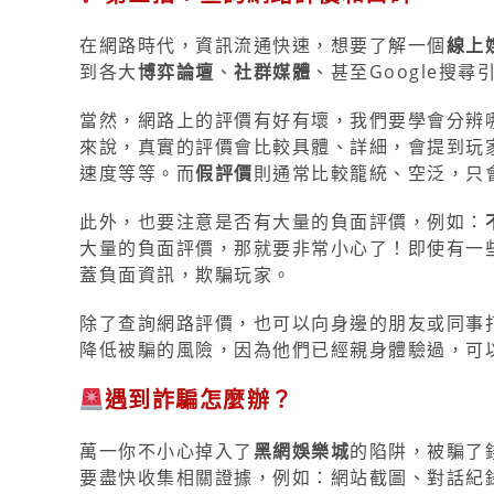
在網路時代，資訊流通快速，想要了解一個
線上
到各大
博弈論壇
、
社群媒體
、甚至Google搜
當然，網路上的評價有好有壞，我們要學會分辨
來說，真實的評價會比較具體、詳細，會提到玩
速度等等。而
假評價
則通常比較籠統、空泛，只
此外，也要注意是否有大量的負面評價，例如：
大量的負面評價，那就要非常小心了！即使有一
蓋負面資訊，欺騙玩家。
除了查詢網路評價，也可以向身邊的朋友或同事
降低被騙的風險，因為他們已經親身體驗過，可
遇到詐騙怎麼辦？
萬一你不小心掉入了
黑網娛樂城
的陷阱，被騙了
要盡快收集相關證據，例如：網站截圖、對話紀